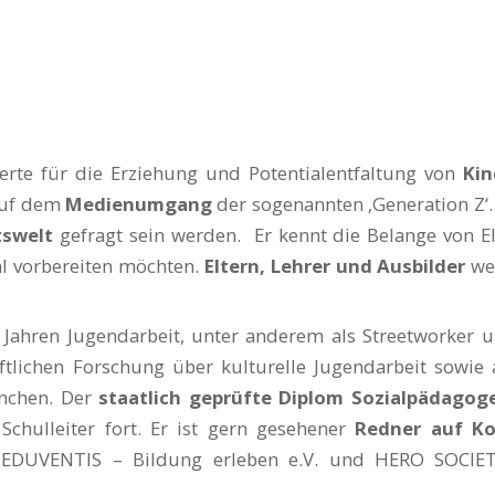
erte für die Erziehung und Potentialentfaltung von
Kin
 auf dem
Medienumgang
der sogenannten ‚Generation Z‘.
tswelt
gefragt sein werden. Er kennt die Belange von E
l vorbereiten möchten.
Eltern, Lehrer und Ausbilder
wen
Jahren Jugendarbeit, unter anderem als Streetworker u
haftlichen Forschung über kulturelle Jugendarbeit sowi
nchen. Der
staatlich geprüfte
Diplom Sozialpädagog
chulleiter fort. Er ist gern gesehener
Redner auf K
n EDUVENTIS – Bildung erleben e.V. und HERO SOCIET