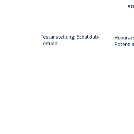
YO
Festanstellung: Schulklub-
Honorars
Leitung
Potenzia